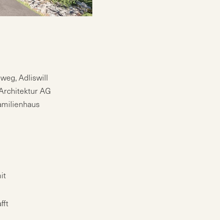
weg, Adliswill
rchitektur AG
milienhaus
it
fft